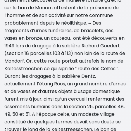
ossements découverts de manière fortuite ça et là
sur le ban de Manom attestent de la présence de
l’homme et de son activité sur notre commune
probablement depuis le néolithique. ‐‐ Des
fragments d’urnes funéraires, de bracelets, des
vases en bronze, un couteau, ont été découverts en
1949 lors du dragage à la sablière Richard Goedert
(section 18 parcelles 103 à 113) non loin de la route de
Mondorf. Or, cette route portait autrefois le nom de
Keltesstreechen ce qui signifie ‘’route des Celtes’’.
Durant les dragages à la sablière Dentz,
actuellement l’étang Roos, un grand nombre d’urnes
et de vases et d’autres objets à usage domestique
furent mis à jour, ainsi qu’un cercueil renfermant des
ossements humains dans la section 25, parcelles 48,
49, 50 et 51. A l’époque celte, un modeste village
constitué de quelques fermes devait sans doute se
trouver le long de la Keltestreesschen. Le ban de