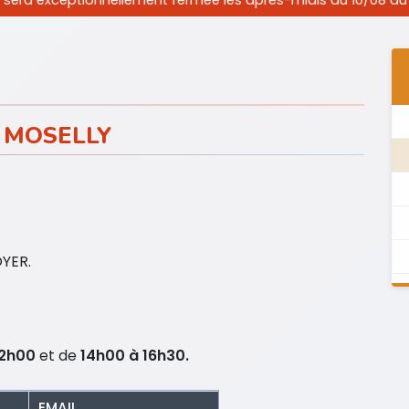
ellement fermée les après-midis du 10/08 au 19/08/2026 inclus
 MOSELLY
OYER.
12h00
et de
14h00 à 16h30.
EMAIL