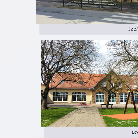
Écol
Éc