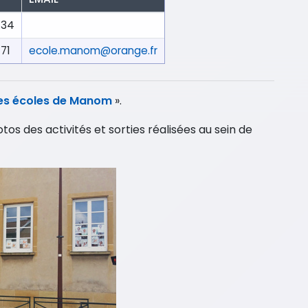
 34
 71
ecole.manom@orange.fr
es écoles de Manom
».
os des activités et sorties réalisées au sein de