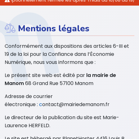
ceptionnellement fermée les après-midis du 10/08 au 19/08/202
Mentions légales
Conformément aux dispositions des articles 6-III et
19 de la loi pour la Confiance dans l’Économie
Numérique, nous vous informons que :
Le présent site web est édité par
la mairie de
Manom
68 Grand Rue 57100 Manom
Adresse de courrier
électronique :
c
ontact@mairiedemanom.fr
Le directeur de la publication du site est Marie-
Laurence HERFELD.
Le site est hébergé par PlanetHoster 4416 Louis B.